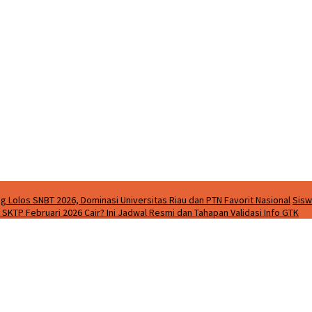
g Lolos SNBT 2026, Dominasi Universitas Riau dan PTN Favorit Nasional
Sisw
SKTP Februari 2026 Cair? Ini Jadwal Resmi dan Tahapan Validasi Info GTK