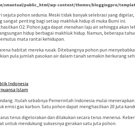
e/smantual/public_html/wp-content/themes/bloggingpro/template
i sejuta pohon sedunia. Meski tidak banyak selebrasi yang digel
sangat penting bagi setiap makhluk hidup di muka Bumi ini.
asilkan O2. Pohon juga dapat menahan laju air sehingga akan lebi
elangsungan hidup berbagai makhluk hidup. Namun, beberapa ta
memutus mata rantai kehidupan.
karena habitat mereka rusak. Ditebangnya pohon pun menyebabk
ikian pula jumlah pasokan air dalam tanah semakin berkurang s
lik Indonesia
rnuansa Islam
andang. Itulah sebabnya Pemerintah Indonesia mulai menerapkan
 emisi gas karbon. Satu pohon dapat menghasilkan 20 juta kand
us terus digelorakan dan dilakukan secara terus menerus. Keber
at untuk mendukung suksesnya gerakan satu juta pohon.