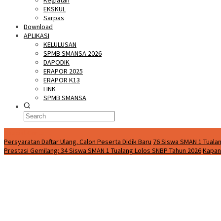
Kegiatan
EKSKUL
Sarpas
Download
APLIKASI
KELULUSAN
SPMB SMANSA 2026
DAPODIK
ERAPOR 2025
ERAPOR K13
LINK
SPMB SMANSA
Special Content
Persyaratan Daftar Ulang. Calon Peserta Didik Baru
76 Siswa SMAN 1 Tualan
Prestasi Gemilang: 34 Siswa SMAN 1 Tualang Lolos SNBP Tahun 2026
Kapan 