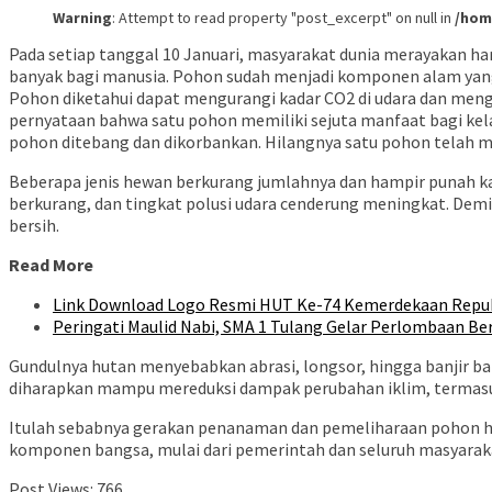
Warning
: Attempt to read property "post_excerpt" on null in
/hom
Pada setiap tanggal 10 Januari, masyarakat dunia merayakan har
banyak bagi manusia. Pohon sudah menjadi komponen alam yang 
Pohon diketahui dapat mengurangi kadar CO2 di udara dan mengh
pernyataan bahwa satu pohon memiliki sejuta manfaat bagi k
pohon ditebang dan dikorbankan. Hilangnya satu pohon telah 
Beberapa jenis hewan berkurang jumlahnya dan hampir punah 
berkurang, dan tingkat polusi udara cenderung meningkat. Dem
bersih.
Read More
Link Download Logo Resmi HUT Ke-74 Kemerdekaan Repub
Peringati Maulid Nabi, SMA 1 Tulang Gelar Perlombaan Be
Gundulnya hutan menyebabkan abrasi, longsor, hingga banjir b
diharapkan mampu mereduksi dampak perubahan iklim, termasuk
Itulah sebabnya gerakan penanaman dan pemeliharaan pohon har
komponen bangsa, mulai dari pemerintah dan seluruh masyarak
Post Views:
766