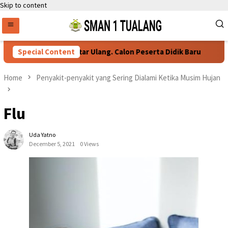
Skip to content
Persyaratan Daftar Ulang. Calon Peserta Didik Baru
Special Content
Home
Penyakit-penyakit yang Sering Dialami Ketika Musim Hujan
Flu
Uda Yatno
December 5, 2021
0 Views