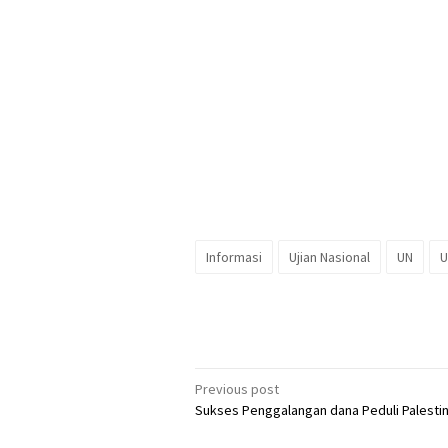
Informasi
Ujian Nasional
UN
U
Post
Previous post
Sukses Penggalangan dana Peduli Palesti
navigation