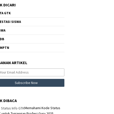
K DICARI
TA GTK
ESTASI SISWA
SWA
DB
NMPTN
ANAN ARTIKEL
K DIBACA
Memahami Kode Status
K untuk Tunjangan Profesi Guru 2025