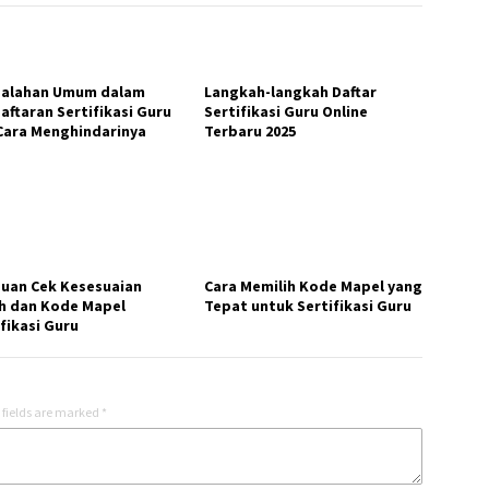
salahan Umum dalam
Langkah-langkah Daftar
aftaran Sertifikasi Guru
Sertifikasi Guru Online
Cara Menghindarinya
Terbaru 2025
uan Cek Kesesuaian
Cara Memilih Kode Mapel yang
ah dan Kode Mapel
Tepat untuk Sertifikasi Guru
fikasi Guru
 fields are marked
*