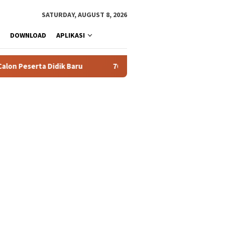
SATURDAY, AUGUST 8, 2026
DOWNLOAD
APLIKASI
rta Didik Baru
76 Siswa SMAN 1 Tualang Lolos SNBT 2026, 