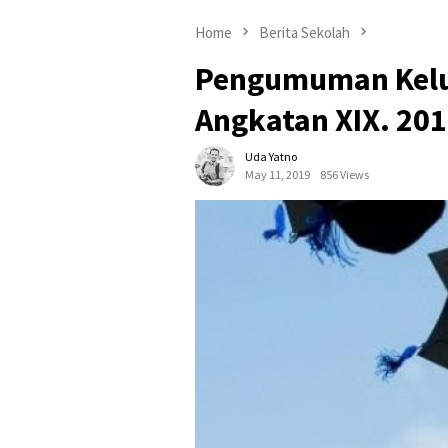
Home
Berita Sekolah
Pengumuman Kelul
Angkatan XIX. 20
Uda Yatno
May 11, 2019
856 Views