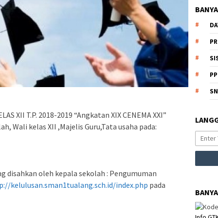
BANYA
DA
PR
SI
PP
S
 XII T.P. 2018-2019 “Angkatan XIX CENEMA XXI”
LANGG
h, Wali kelas XII ,Majelis Guru,Tata usaha pada:
g disahkan oleh kepala sekolah : Pengumuman
p://kelulusan.sman1tualang.sch.id/index.php
pada
BANYA
Info GT