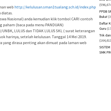
(596,67
laman web
http://kelulusan.sman1tualang.sch.id/index.php
PPDB SM
 diatas.
Buka!
(
iswa Nasional) anda kemudian klik tombol CARI contoh
Daftar 
rang paham (baca pada menu PANDUAN)
Guru
(1
UN/UNBK, LULUS dan TIDAK LULUS SKL ( surat keterangan
Trik da
esok harinya, setelah kelulusan. Tanggal 14 Mei 2019.
(164,61
nya yang dirasa penting akan dimuat pada laman web
SISTEM
SMK PR