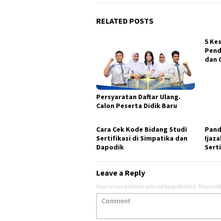
RELATED POSTS
5 Ke
Pend
dan 
Persyaratan Daftar Ulang.
Calon Peserta Didik Baru
Cara Cek Kode Bidang Studi
Pand
Sertifikasi di Simpatika dan
Ijaz
Dapodik
Serti
Leave a Reply
Your email address will not be published.
Required