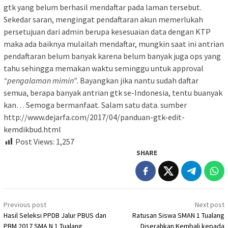
gtk yang belum berhasil mendaftar pada laman tersebut.
Sekedar saran, mengingat pendaftaran akun memerlukah
persetujuan dari admin berupa kesesuaian data dengan KTP
maka ada baiknya mulailah mendaftar, mungkin saat ini antrian
pendaftaran belum banyak karena belum banyak juga ops yang
tahu sehingga memakan waktu seminggu untuk approval
“pengalaman mimin”
. Bayangkan jika nantu sudah daftar
semua, berapa banyak antrian gtk se-Indonesia, tentu buanyak
kan… Semoga bermanfaat. Salam satu data. sumber
http://www.dejarfa.com/2017/04/panduan-gtk-edit-
kemdikbud.html
Post Views:
1,257
SHARE
Post
Previous post
Next post
navigation
Hasil Seleksi PPDB Jalur PBUS dan
Ratusan Siswa SMAN 1 Tualang
PBM 2017 SMA N 1 Tualang
Diserahkan Kembali kepada