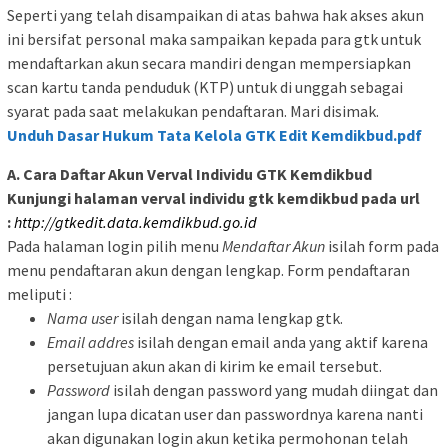
Seperti yang telah disampaikan di atas bahwa hak akses akun
ini bersifat personal maka sampaikan kepada para gtk untuk
mendaftarkan akun secara mandiri dengan mempersiapkan
scan kartu tanda penduduk (KTP) untuk di unggah sebagai
syarat pada saat melakukan pendaftaran. Mari disimak.
Unduh Dasar Hukum Tata Kelola GTK Edit Kemdikbud.pdf
A. Cara Daftar Akun Verval Individu GTK Kemdikbud
Kunjungi halaman verval individu gtk kemdikbud pada url
:
http://gtkedit.data.kemdikbud.go.id
Pada halaman login pilih menu
Mendaftar Akun
isilah form pada
menu pendaftaran akun dengan lengkap. Form pendaftaran
meliputi :
Nama user
isilah dengan nama lengkap gtk.
Email addres
isilah dengan email anda yang aktif karena
persetujuan akun akan di kirim ke email tersebut.
Password
isilah dengan password yang mudah diingat dan
jangan lupa dicatan user dan passwordnya karena nanti
akan digunakan login akun ketika permohonan telah