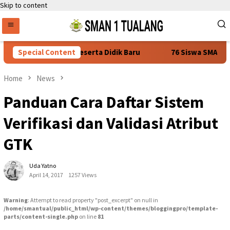
Skip to content
 Ulang. Calon Peserta Didik Baru
Special Content
76 Siswa SMAN 1 Tualang
Home
News
Panduan Cara Daftar Sistem
Verifikasi dan Validasi Atribut
GTK
Uda Yatno
April 14, 2017
1257 Views
Warning
: Attempt to read property "post_excerpt" on null in
/home/smantual/public_html/wp-content/themes/bloggingpro/template-
parts/content-single.php
on line
81