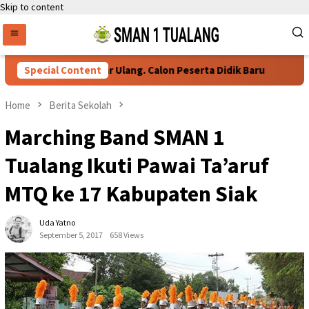
Skip to content
Persyaratan Daftar Ulang. Calon Peserta Didik Baru
Special Content
76
Home
Berita Sekolah
Marching Band SMAN 1
Tualang Ikuti Pawai Ta’aruf
MTQ ke 17 Kabupaten Siak
Uda Yatno
September 5, 2017
658 Views