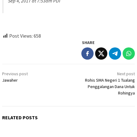
Sep 4, 2017 at 7:53am PDT
Post Views:
658
SHARE
Post
Previous post
Next post
navigation
Jawaher
Rohis SMA Negeri 1 Tualang
Penggalangan Dana Untuk
Rohingya
RELATED POSTS