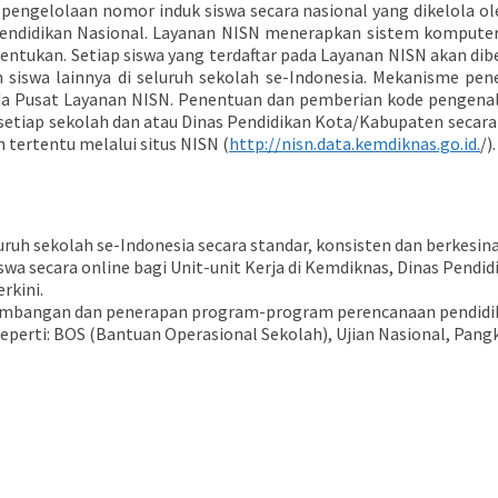
pengelolaan nomor induk siswa secara nasional yang dikelola o
endidikan Nasional. Layanan NISN menerapkan sistem komputeri
entukan. Setiap siswa yang terdaftar pada Layanan NISN akan dibe
iswa lainnya di seluruh sekolah se-Indonesia. Mekanisme pen
da Pusat Layanan NISN. Penentuan dan pemberian kode pengenal 
h setiap sekolah dan atau Dinas Pendidikan Kota/Kabupaten secara 
 tertentu melalui situs NISN (
http://nisn.data.kemdiknas.go.id.
/).
seluruh sekolah se-Indonesia secara standar, konsisten dan berkes
wa secara online bagi Unit-unit Kerja di Kemdiknas, Dinas Pendid
rkini.
bangan dan penerapan program-program perencanaan pendidikan, 
seperti: BOS (Bantuan Operasional Sekolah), Ujian Nasional, Pan