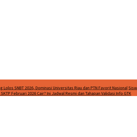
g Lolos SNBT 2026, Dominasi Universitas Riau dan PTN Favorit Nasional
Sisw
SKTP Februari 2026 Cair? Ini Jadwal Resmi dan Tahapan Validasi Info GTK