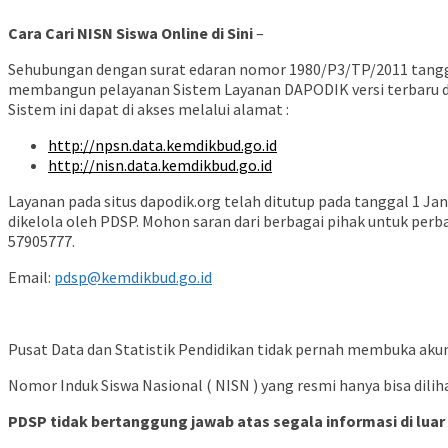
Cara Cari NISN Siswa Online di Sini
–
Sehubungan dengan surat edaran nomor 1980/P3/TP/2011 tangga
membangun pelayanan Sistem Layanan DAPODIK versi terbaru 
Sistem ini dapat di akses melalui alamat :
http://npsn.data.kemdikbud.go.id
http://nisn.data.kemdikbud.go.id
Layanan pada situs dapodik.org telah ditutup pada tanggal 1 J
dikelola oleh PDSP. Mohon saran dari berbagai pihak untuk perb
57905777.
Email:
pdsp@kemdikbud.go.id
Pusat Data dan Statistik Pendidikan tidak pernah membuka aku
Nomor Induk Siswa Nasional ( NISN ) yang resmi hanya bisa dilih
PDSP tidak bertanggung jawab atas segala informasi di luar