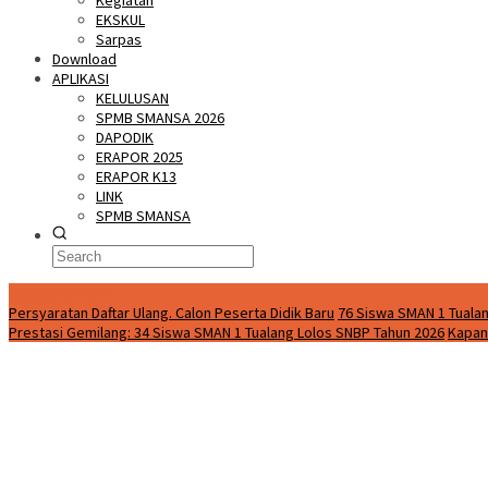
Kegiatan
EKSKUL
Sarpas
Download
APLIKASI
KELULUSAN
SPMB SMANSA 2026
DAPODIK
ERAPOR 2025
ERAPOR K13
LINK
SPMB SMANSA
Special Content
Persyaratan Daftar Ulang. Calon Peserta Didik Baru
76 Siswa SMAN 1 Tualan
Prestasi Gemilang: 34 Siswa SMAN 1 Tualang Lolos SNBP Tahun 2026
Kapan 