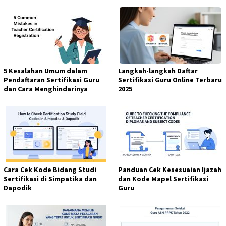
5 Kesalahan Umum dalam
Langkah-langkah Daftar
Pendaftaran Sertifikasi Guru
Sertifikasi Guru Online Terbaru
dan Cara Menghindarinya
2025
Cara Cek Kode Bidang Studi
Panduan Cek Kesesuaian Ijazah
Sertifikasi di Simpatika dan
dan Kode Mapel Sertifikasi
Dapodik
Guru