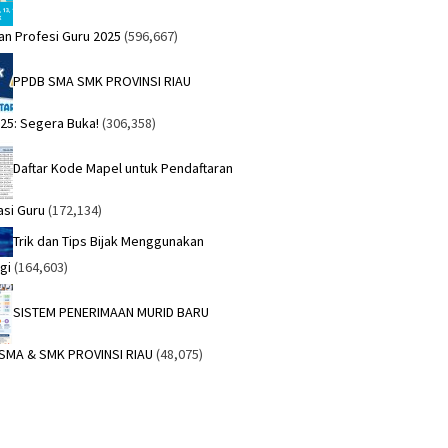
an Profesi Guru 2025
(596,667)
PPDB SMA SMK PROVINSI RIAU
25: Segera Buka!
(306,358)
Daftar Kode Mapel untuk Pendaftaran
asi Guru
(172,134)
Trik dan Tips Bijak Menggunakan
gi
(164,603)
SISTEM PENERIMAAN MURID BARU
 SMA & SMK PROVINSI RIAU
(48,075)