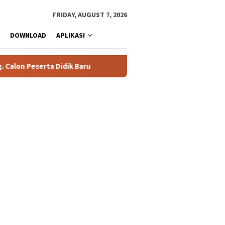
FRIDAY, AUGUST 7, 2026
DOWNLOAD
APLIKASI
Peserta Didik Baru
76 Siswa SMAN 1 Tualang Lolos SNBT 2