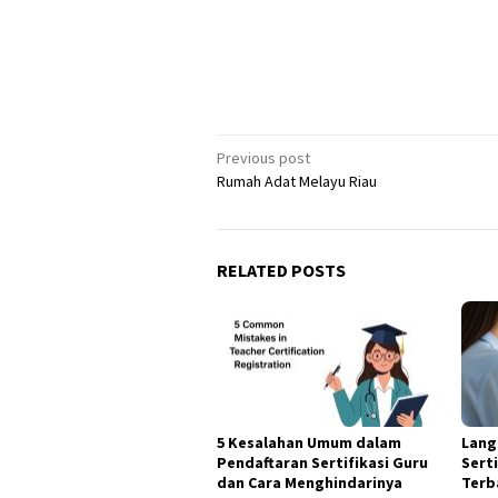
Post
Previous post
Rumah Adat Melayu Riau
navigation
RELATED POSTS
5 Kesalahan Umum dalam
Lang
Pendaftaran Sertifikasi Guru
Serti
dan Cara Menghindarinya
Terb