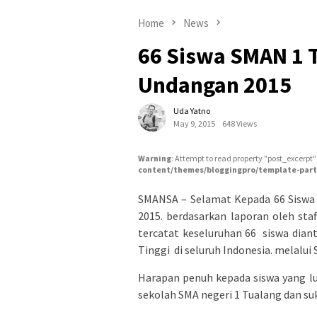
Home
News
66 Siswa SMAN 1 
Undangan 2015
Uda Yatno
May 9, 2015
648 Views
Warning
: Attempt to read property "post_excerpt"
content/themes/bloggingpro/template-part
SMANSA – Selamat Kepada 66 Siswa
2015. berdasarkan laporan oleh sta
tercatat keseluruhan 66 siswa diant
Tinggi di seluruh Indonesia. melal
Harapan penuh kepada siswa yang l
sekolah SMA negeri 1 Tualang dan su