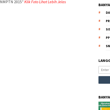
i SNMPTN 2015″
Klik Foto Lihat Lebih Jelas
BANYA
DA
PR
SI
PP
S
LANGG
BANYA