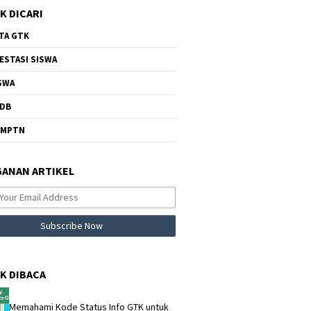
K DICARI
TA GTK
ESTASI SISWA
SWA
DB
NMPTN
ANAN ARTIKEL
K DIBACA
Memahami Kode Status Info GTK untuk