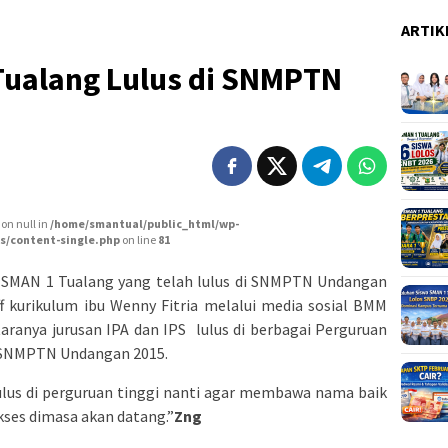
ARTIK
Tualang Lulus di SNMPTN
 on null in
/home/smantual/public_html/wp-
s/content-single.php
on line
81
 SMAN 1 Tualang yang telah lulus di SNMPTN Undangan
ff kurikulum ibu Wenny Fitria melalui media sosial BMM
aranya jurusan IPA dan IPS lulus di berbagai Perguruan
ui SNMPTN Undangan 2015.
ulus di perguruan tinggi nanti agar membawa nama baik
kses dimasa akan datang.”
Zng