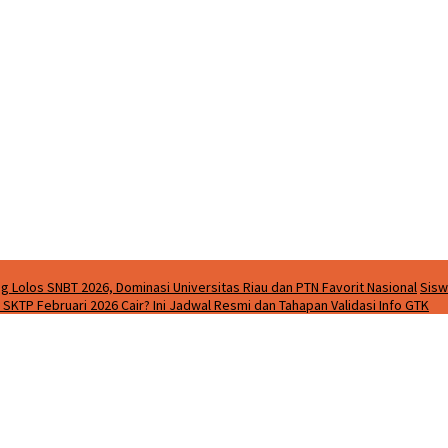
g Lolos SNBT 2026, Dominasi Universitas Riau dan PTN Favorit Nasional
Sisw
SKTP Februari 2026 Cair? Ini Jadwal Resmi dan Tahapan Validasi Info GTK