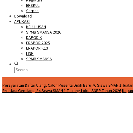
Kegiatan
EKSKUL
Sarpas
Download
APLIKASI
KELULUSAN
SPMB SMANSA 2026
DAPODIK
ERAPOR 2025
ERAPOR K13
LINK
SPMB SMANSA
Special Content
Persyaratan Daftar Ulang. Calon Peserta Didik Baru
76 Siswa SMAN 1 Tualan
Prestasi Gemilang: 34 Siswa SMAN 1 Tualang Lolos SNBP Tahun 2026
Kapan 