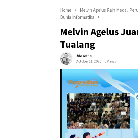
Home
Melvin Agelus Raih Medali Pe
Dunia Informatika
Melvin Agelus Ju
Tualang
Uda Yatno
October 11, 2025
0 Views