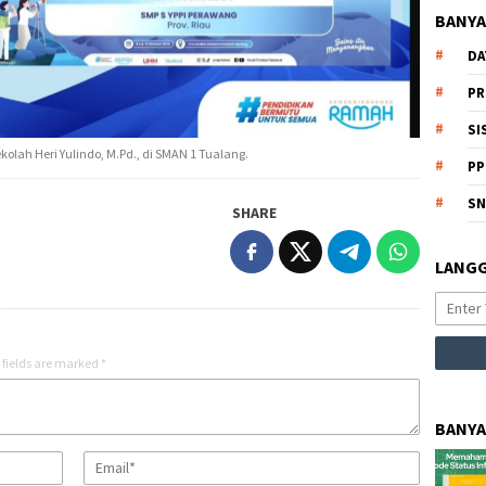
BANYA
DA
PR
SI
olah Heri Yulindo, M.Pd., di SMAN 1 Tualang.
PP
S
SHARE
LANGG
 fields are marked
*
BANYA