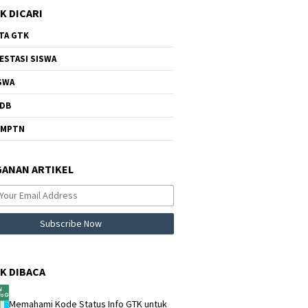
K DICARI
TA GTK
ESTASI SISWA
SWA
DB
NMPTN
ANAN ARTIKEL
K DIBACA
Memahami Kode Status Info GTK untuk