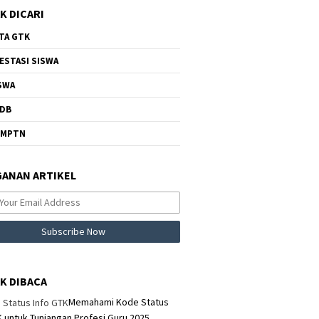
K DICARI
TA GTK
ESTASI SISWA
SWA
DB
NMPTN
ANAN ARTIKEL
K DIBACA
Memahami Kode Status
K untuk Tunjangan Profesi Guru 2025