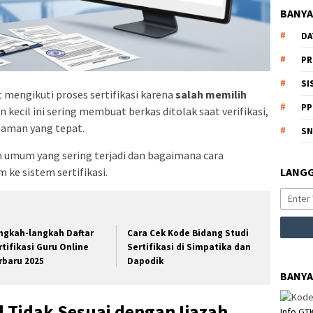
BANYA
DA
PR
SI
mengikuti proses sertifikasi karena
salah memilih
PP
n kecil ini sering membuat berkas ditolak saat verifikasi,
haman yang tepat.
S
n umum yang sering terjadi dan bagaimana cara
ke sistem sertifikasi.
LANGG
ngkah-langkah Daftar
Cara Cek Kode Bidang Studi
rtifikasi Guru Online
Sertifikasi di Simpatika dan
rbaru 2025
Dapodik
BANYA
l Tidak Sesuai dengan Ijazah
Info GT