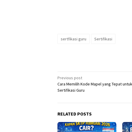
sertfikasi guru
Sertifikasi
Post
Previous post
Cara Memilih Kode Mapel yang Tepat untu
navigation
Sertifikasi Guru
RELATED POSTS