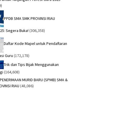
9)
PPDB SMA SMK PROVINSI RIAU
25: Segera Buka!
(306,358)
Daftar Kode Mapel untuk Pendaftaran
asi Guru
(172,178)
Trik dan Tips Bijak Menggunakan
gi
(164,608)
 PENERIMAAN MURID BARU (SPMB) SMA &
OVINSI RIAU
(48,086)