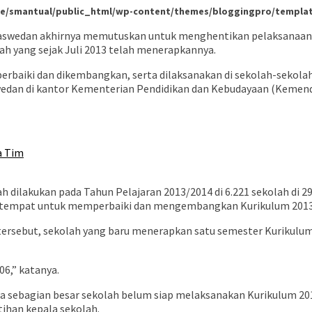
e/smantual/public_html/wp-content/themes/bloggingpro/template
Baswedan akhirnya memutuskan untuk menghentikan pelaksanaan K
ah yang sejak Juli 2013 telah menerapkannya.
perbaiki dan dikembangkan, serta dilaksanakan di sekolah-sekol
wedan di kantor Kementerian Pendidikan dan Kebudayaan (Kemendik
a Tim
 dilakukan pada Tahun Pelajaran 2013/2014 di 6.221 sekolah di 2
ai tempat untuk memperbaiki dan mengembangkan Kurikulum 2013 
tersebut, sekolah yang baru menerapkan satu semester Kurikul
6,” katanya.
sebagian besar sekolah belum siap melaksanakan Kurikulum 2013
tihan kepala sekolah.