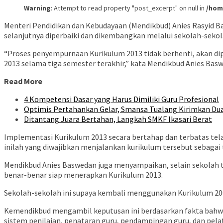
Warning
: Attempt to read property "post_excerpt" on null in
/hom
Menteri Pendidikan dan Kebudayaan (Mendikbud) Anies Rasyid 
selanjutnya diperbaiki dan dikembangkan melalui sekolah-sekol
“Proses penyempurnaan Kurikulum 2013 tidak berhenti, akan di
2013 selama tiga semester terakhir,” kata Mendikbud Anies Bas
Read More
4 Kompetensi Dasar yang Harus Dimiliki Guru Profesional
Optimis Pertahankan Gelar, Smansa Tualang Kirimkan Du
Ditantang Juara Bertahan, Langkah SMKF Ikasari Berat
Implementasi Kurikulum 2013 secara bertahap dan terbatas telah
inilah yang diwajibkan menjalankan kurikulum tersebut sebag
Mendikbud Anies Baswedan juga menyampaikan, selain sekolah 
benar-benar siap menerapkan Kurikulum 2013.
Sekolah-sekolah ini supaya kembali menggunakan Kurikulum 200
Kemendikbud mengambil keputusan ini berdasarkan fakta bahwa 
sistem penilaian, penataran guru, pendampingan guru, dan pela