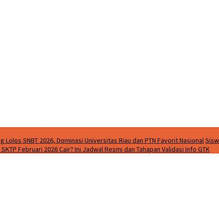
g Lolos SNBT 2026, Dominasi Universitas Riau dan PTN Favorit Nasional
Sisw
SKTP Februari 2026 Cair? Ini Jadwal Resmi dan Tahapan Validasi Info GTK