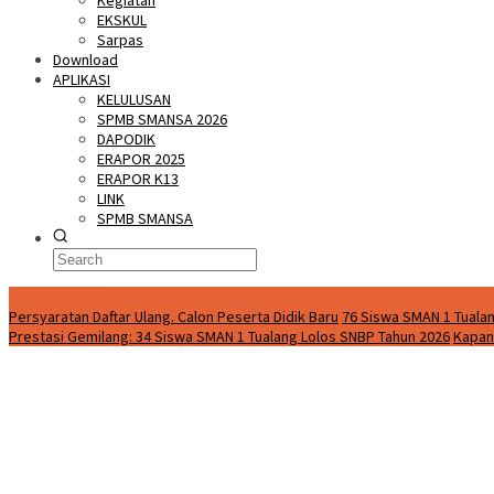
Kegiatan
EKSKUL
Sarpas
Download
APLIKASI
KELULUSAN
SPMB SMANSA 2026
DAPODIK
ERAPOR 2025
ERAPOR K13
LINK
SPMB SMANSA
Special Content
Persyaratan Daftar Ulang. Calon Peserta Didik Baru
76 Siswa SMAN 1 Tualan
Prestasi Gemilang: 34 Siswa SMAN 1 Tualang Lolos SNBP Tahun 2026
Kapan 