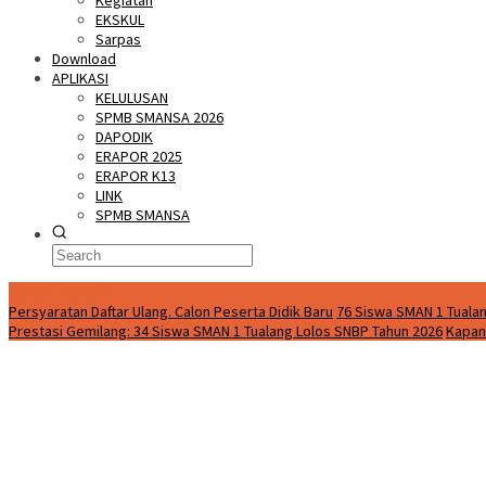
Kegiatan
EKSKUL
Sarpas
Download
APLIKASI
KELULUSAN
SPMB SMANSA 2026
DAPODIK
ERAPOR 2025
ERAPOR K13
LINK
SPMB SMANSA
Special Content
Persyaratan Daftar Ulang. Calon Peserta Didik Baru
76 Siswa SMAN 1 Tualan
Prestasi Gemilang: 34 Siswa SMAN 1 Tualang Lolos SNBP Tahun 2026
Kapan 