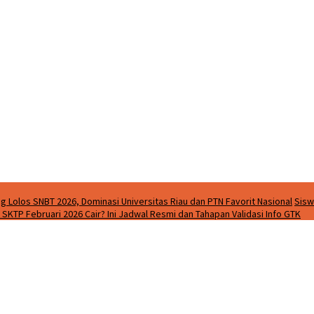
g Lolos SNBT 2026, Dominasi Universitas Riau dan PTN Favorit Nasional
Sisw
SKTP Februari 2026 Cair? Ini Jadwal Resmi dan Tahapan Validasi Info GTK