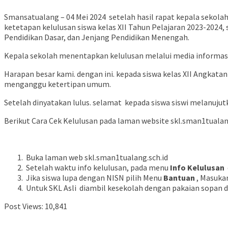
Smansatualang – 04 Mei 2024 setelah hasil rapat kepala sekolah
ketetapan kelulusan siswa kelas XII Tahun Pelajaran 2023-2024
Pendidikan Dasar, dan Jenjang Pendidikan Menengah.
Kepala sekolah menentapkan kelulusan melalui media informasi
Harapan besar kami. dengan ini. kepada siswa kelas XII Angkatan
menganggu ketertipan umum.
Setelah dinyatakan lulus. selamat kepada siswa siswi melanujut
Berikut Cara Cek Kelulusan pada laman website skl.sman1tualan
Buka laman web skl.sman1tualang.sch.id
Setelah waktu info kelulusan, pada menu
Info Kelulusan
Jika siswa lupa dengan NISN pilih Menu
Bantuan
, Masuka
Untuk SKL Asli diambil kesekolah dengan pakaian sopan da
Post Views:
10,841