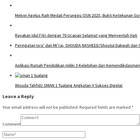
Melvin Agelus Raih Medali Perunggu OSN 2025, Bukti Ketekunan Sis
Rayakan Idul Fitri dengan 70 Ucapan Selamat yang Menyentuh Hati
Peringatan Isra’ dan Mi’raj, SHOUDA NASHEED/Shoutul Dakwah dan 
Aplikasi Rumah Pendidikan miliki 3 Kelebihan dari Kemendikdasmen
Wisuda Tahfidz SMAN 1 Tualang Angkatan V Sukses Digelar
Leave a Reply
Your email address will not be published.
Required fields are marked
*
Comment