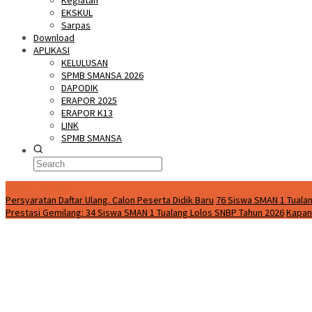
Kegiatan
EKSKUL
Sarpas
Download
APLIKASI
KELULUSAN
SPMB SMANSA 2026
DAPODIK
ERAPOR 2025
ERAPOR K13
LINK
SPMB SMANSA
Special Content
Persyaratan Daftar Ulang. Calon Peserta Didik Baru
76 Siswa SMAN 1 Tualan
Prestasi Gemilang: 34 Siswa SMAN 1 Tualang Lolos SNBP Tahun 2026
Kapan 