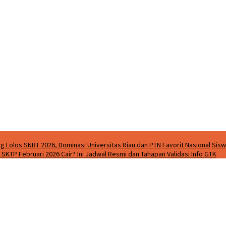
g Lolos SNBT 2026, Dominasi Universitas Riau dan PTN Favorit Nasional
Sisw
SKTP Februari 2026 Cair? Ini Jadwal Resmi dan Tahapan Validasi Info GTK