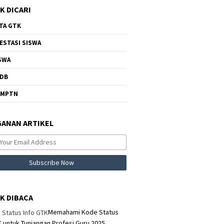
K DICARI
TA GTK
ESTASI SISWA
SWA
DB
NMPTN
ANAN ARTIKEL
K DIBACA
Memahami Kode Status
K untuk Tunjangan Profesi Guru 2025