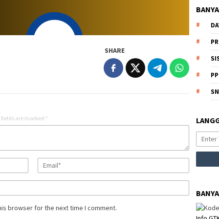
BANYA
DA
PR
SHARE
SI
PP
S
 fields are marked
*
LANGG
BANYA
his browser for the next time I comment.
Info GT