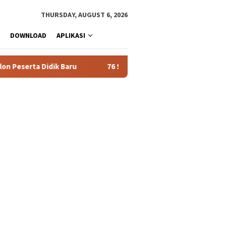
THURSDAY, AUGUST 6, 2026
DOWNLOAD
APLIKASI
eserta Didik Baru
76 Siswa SMAN 1 Tualang Lolos SNBT 202