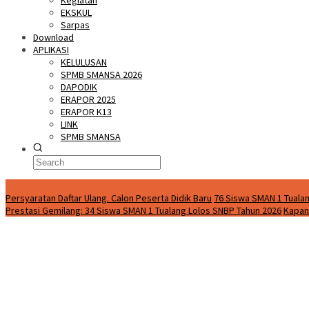
Kegiatan
EKSKUL
Sarpas
Download
APLIKASI
KELULUSAN
SPMB SMANSA 2026
DAPODIK
ERAPOR 2025
ERAPOR K13
LINK
SPMB SMANSA
Special Content
Persyaratan Daftar Ulang. Calon Peserta Didik Baru
76 Siswa SMAN 1 Tualan
Prestasi Gemilang: 34 Siswa SMAN 1 Tualang Lolos SNBP Tahun 2026
Kapan 