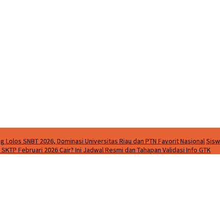
g Lolos SNBT 2026, Dominasi Universitas Riau dan PTN Favorit Nasional
Sisw
SKTP Februari 2026 Cair? Ini Jadwal Resmi dan Tahapan Validasi Info GTK