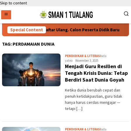
Skip to content
Special Content
Persyaratan Daftar Ulang. Calon Peserta Didik Baru
TAG:
PERDAMAIAN DUNIA
PENDIDIKAN & LITERASI
uda
yatno
November 3, 2025
Menjadi Guru Resilien di
Tengah Krisis Dunia: Tetap
Berdiri Saat Dunia Goyah
Ketika dunia berubah cepat dan
penuh ketidakpastian, guru tidak
hanya harus cerdas mengajar —
tetapi […]
PENDIDIKAN & LITERASI
uda