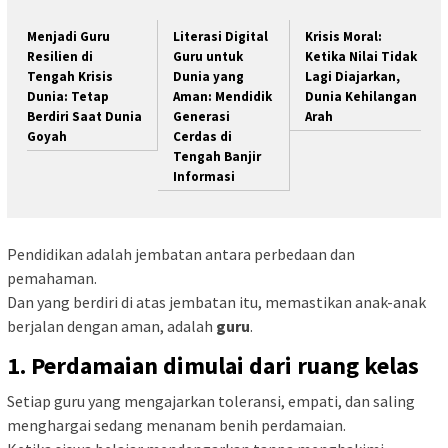
Menjadi Guru
Literasi Digital
Krisis Moral:
Resilien di
Guru untuk
Ketika Nilai Tidak
Tengah Krisis
Dunia yang
Lagi Diajarkan,
Dunia: Tetap
Aman: Mendidik
Dunia Kehilangan
Berdiri Saat Dunia
Generasi
Arah
Goyah
Cerdas di
Tengah Banjir
Informasi
Pendidikan adalah jembatan antara perbedaan dan
pemahaman.
Dan yang berdiri di atas jembatan itu, memastikan anak-anak
berjalan dengan aman, adalah
guru
.
1. Perdamaian dimulai dari ruang kelas
Setiap guru yang mengajarkan toleransi, empati, dan saling
menghargai sedang menanam benih perdamaian.