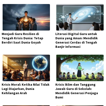
Menjadi Guru Resilien di
Literasi Digital Guru untuk
Tengah Krisis Dunia: Tetap
Dunia yang Aman: Mendidik
Berdiri Saat Dunia Goyah
Generasi Cerdas di Tengah
Banjir Informasi
Krisis Moral: Ketika Nilai Tidak
Krisis Iklim dan Tanggung
Lagi Diajarkan, Dunia
Jawab Guru di Sekolah:
Kehilangan Arah
Mendidik Generasi Penjaga
Bumi