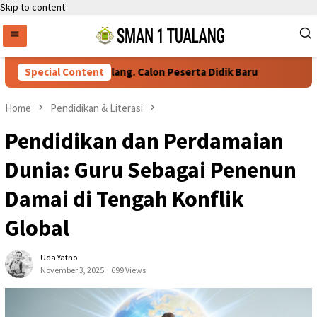
Skip to content
rsyaratan Daftar Ulang. Calon Peserta Didik Baru
Special Content
76 Sisw
Home
Pendidikan & Literasi
Pendidikan dan Perdamaian
Dunia: Guru Sebagai Penenun
Damai di Tengah Konflik
Global
Uda Yatno
November 3, 2025
699 Views