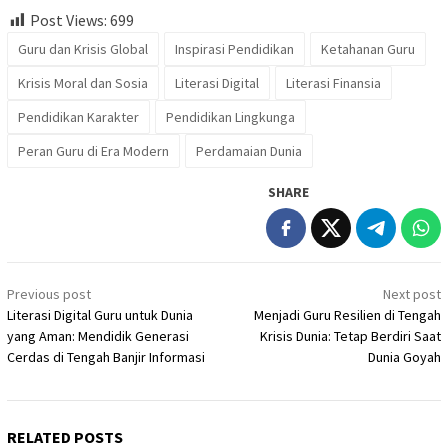
Post Views:
699
Guru dan Krisis Global
Inspirasi Pendidikan
Ketahanan Guru
Krisis Moral dan Sosia
Literasi Digital
Literasi Finansia
Pendidikan Karakter
Pendidikan Lingkunga
Peran Guru di Era Modern
Perdamaian Dunia
SHARE
Post
Previous post
Next post
navigation
Literasi Digital Guru untuk Dunia
Menjadi Guru Resilien di Tengah
yang Aman: Mendidik Generasi
Krisis Dunia: Tetap Berdiri Saat
Cerdas di Tengah Banjir Informasi
Dunia Goyah
RELATED POSTS