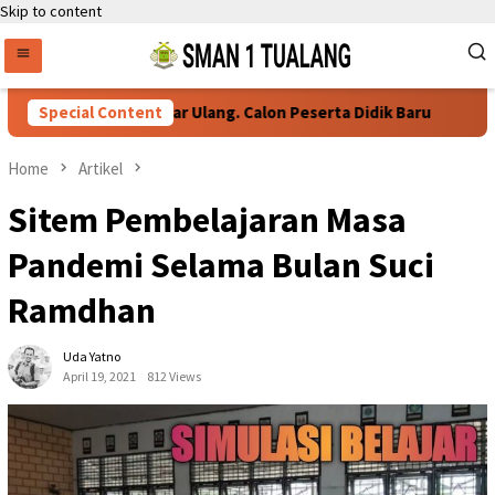
Skip to content
Persyaratan Daftar Ulang. Calon Peserta Didik Baru
Special Content
76 
Home
Artikel
Sitem Pembelajaran Masa
Pandemi Selama Bulan Suci
Ramdhan
Uda Yatno
April 19, 2021
812 Views