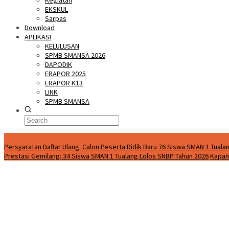
Kegiatan
EKSKUL
Sarpas
Download
APLIKASI
KELULUSAN
SPMB SMANSA 2026
DAPODIK
ERAPOR 2025
ERAPOR K13
LINK
SPMB SMANSA
Special Content
Persyaratan Daftar Ulang. Calon Peserta Didik Baru
76 Siswa SMAN 1 Tualan
Prestasi Gemilang: 34 Siswa SMAN 1 Tualang Lolos SNBP Tahun 2026
Kapan 