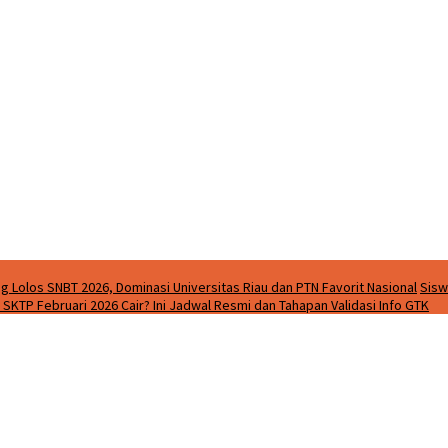
g Lolos SNBT 2026, Dominasi Universitas Riau dan PTN Favorit Nasional
Sisw
SKTP Februari 2026 Cair? Ini Jadwal Resmi dan Tahapan Validasi Info GTK