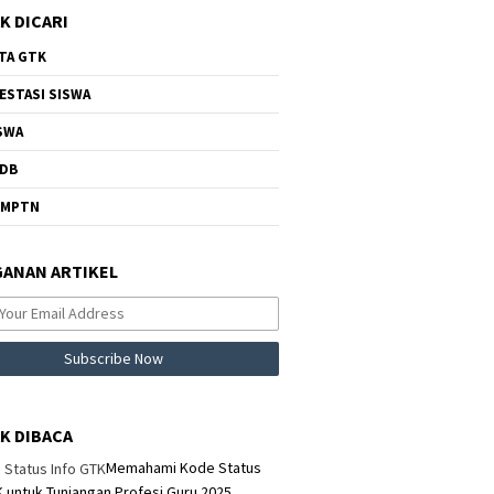
K DICARI
TA GTK
ESTASI SISWA
SWA
DB
NMPTN
ANAN ARTIKEL
K DIBACA
Memahami Kode Status
K untuk Tunjangan Profesi Guru 2025