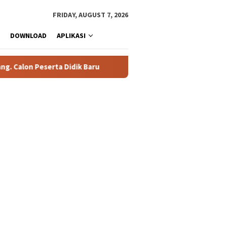
FRIDAY, AUGUST 7, 2026
DOWNLOAD
APLIKASI
Calon Peserta Didik Baru
76 Siswa SMAN 1 Tualang Lolos S