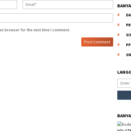
BANYA
DA
PR
his browser for the next time I comment.
SI
PP
S
LANGG
BANYA
Info GT