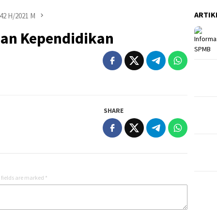
ARTIK
442 H/2021 M
dan Kependidikan
SHARE
 fields are marked
*