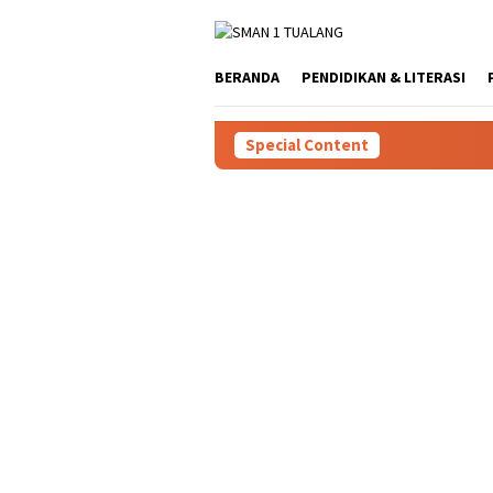
Skip
to
content
BERANDA
PENDIDIKAN & LITERASI
Special Content