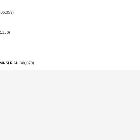
306,358)
2,150)
INSI RIAU
(48,079)