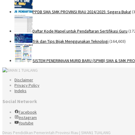
PPDB SMA SMK PROVINSI RIAU 2024/2025: Segera Buka!
(
Daftar Kode Mapel untuk Pendaftaran Sertifikasi Guru
(17
Trik dan Tips Bijak Menggunakan Teknologi
(164,603)
SISTEM PENERIMAAN MURID BARU (SPMB) SMA & SMK PROV
Disclaimer
Privacy Policy
Indeks
Social Network
Facebook
Instagram
Youtube
Dinas Pendidikan Pemerintah Provinsi Riau | SMAN1 TUALANG