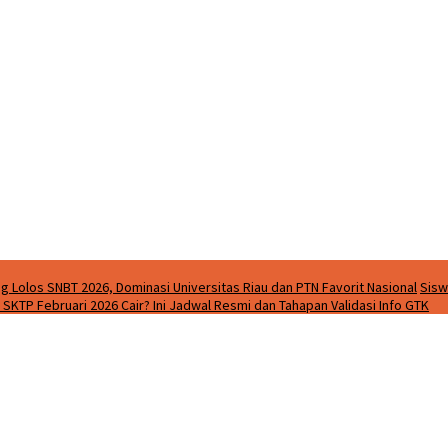
g Lolos SNBT 2026, Dominasi Universitas Riau dan PTN Favorit Nasional
Sisw
SKTP Februari 2026 Cair? Ini Jadwal Resmi dan Tahapan Validasi Info GTK