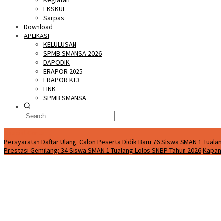
Kegiatan
EKSKUL
Sarpas
Download
APLIKASI
KELULUSAN
SPMB SMANSA 2026
DAPODIK
ERAPOR 2025
ERAPOR K13
LINK
SPMB SMANSA
Special Content
Persyaratan Daftar Ulang. Calon Peserta Didik Baru
76 Siswa SMAN 1 Tualan
Prestasi Gemilang: 34 Siswa SMAN 1 Tualang Lolos SNBP Tahun 2026
Kapan 