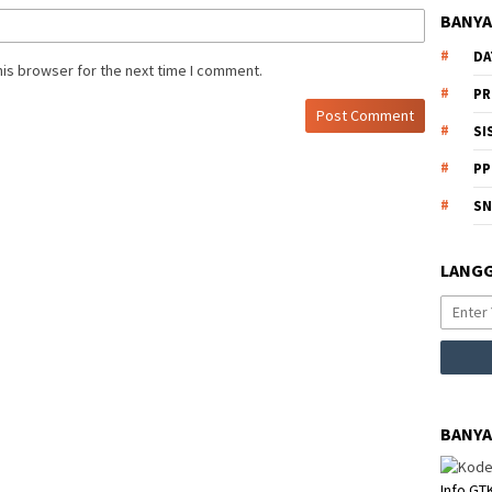
BANYA
DA
his browser for the next time I comment.
PR
SI
PP
S
LANGG
BANYA
Info GT