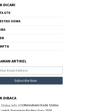
K DICARI
TA GTK
ESTASI SISWA
SWA
DB
NMPTN
ANAN ARTIKEL
K DIBACA
Memahami Kode Status
K untuk Tunjangan Profesi Guru 2025