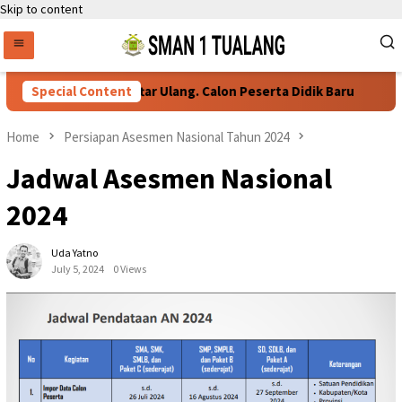
Skip to content
Special Content
Persyaratan Daftar Ulang. Calon Peserta Didik Baru
Home
Persiapan Asesmen Nasional Tahun 2024
Jadwal Asesmen Nasional
2024
Uda Yatno
July 5, 2024
0 Views