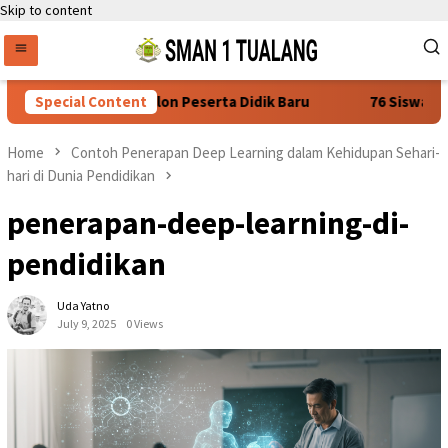
Skip to content
atan Daftar Ulang. Calon Peserta Didik Baru
Special Content
76 Siswa SMA
Home
Contoh Penerapan Deep Learning dalam Kehidupan Sehari-
hari di Dunia Pendidikan
penerapan-deep-learning-di-
pendidikan
Uda Yatno
July 9, 2025
0 Views