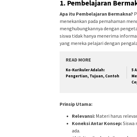
1.
Pembelajaran Bermak
Apa itu Pembelajaran Bermakna?
P
menekankan pada pemahaman mendal
menghubungkannya dengan pengetahua
siswa tidak hanya menerima informa
yang mereka pelajari dengan pengala
READ MORE
Ko-Kurikuler Adalah:
5 
Pengertian, Tujuan, Contoh
Me
Ce
Prinsip Utama:
Relevansi:
Materi harus releva
Koneksi Antar Konsep:
Siswa
ada.