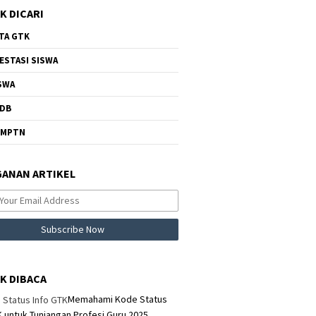
K DICARI
TA GTK
ESTASI SISWA
SWA
DB
NMPTN
ANAN ARTIKEL
K DIBACA
Memahami Kode Status
K untuk Tunjangan Profesi Guru 2025