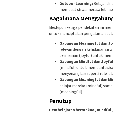
Outdoor Learning:
Belajar di 
membuat siswa merasa lebih se
Bagaimana Menggabungk
Meskipun ketiga pendekatan ini mem
untuk menciptakan pengalaman belaja
Gabungan Meaningful dan Jo
relevan dengan kehidupan sis
permainan (joyful) untuk mem
Gabungan Mindful dan Joyfu
(mindful) untuk membantu siswa
menyenangkan seperti role-pla
Gabungan Meaningful dan Mi
belajar mereka (mindful) sam
(meaningful).
Penutup
Pembelajaran bermakna
,
mindful