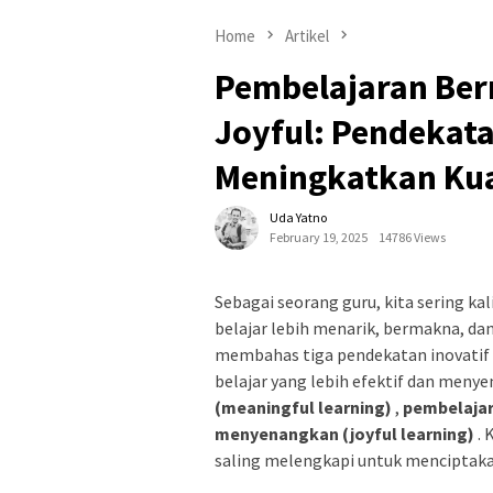
Home
Artikel
Pembelajaran Ber
Joyful: Pendekata
Meningkatkan Kual
Uda Yatno
February 19, 2025
14786 Views
Sebagai seorang guru, kita sering k
belajar lebih menarik, bermakna, da
membahas tiga pendekatan inovati
belajar yang lebih efektif dan meny
(meaningful learning)
,
pembelajar
menyenangkan (joyful learning)
. 
saling melengkapi untuk menciptaka