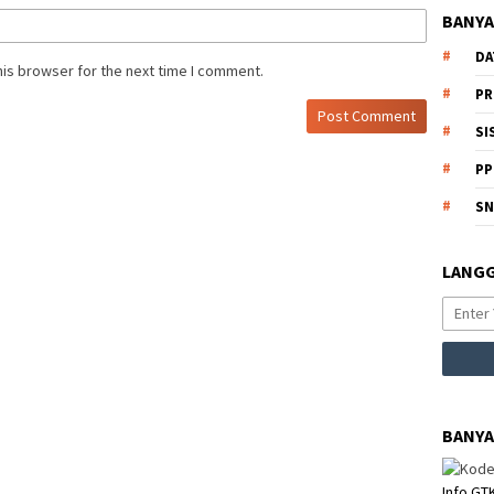
BANYA
DA
his browser for the next time I comment.
PR
SI
PP
S
LANGG
BANYA
Info GT