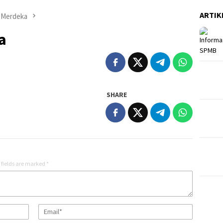
ARTIK
a Merdeka
a
SHARE
 fields are marked
*