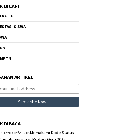
K DICARI
TA GTK
ESTASI SISWA
SWA
DB
NMPTN
ANAN ARTIKEL
K DIBACA
Memahami Kode Status
K untuk Tunjangan Profesi Guru 2025