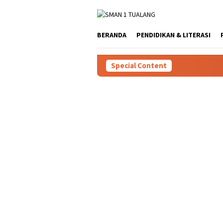
Skip
to
content
BERANDA
PENDIDIKAN & LITERASI
Special Content