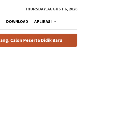
THURSDAY, AUGUST 6, 2026
DOWNLOAD
APLIKASI
Calon Peserta Didik Baru
76 Siswa SMAN 1 Tualang Lolos S