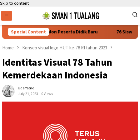
Skip to content
ratan Daftar Ulang. Calon Peserta Didik Baru
Special Content
76 Siswa SM
Home
Konsep visual logo HUT ke-78 RI tahun 2023
Identitas Visual 78 Tahun
Kemerdekaan Indonesia
Uda Yatno
July 21, 2023
0 Views