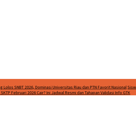
g Lolos SNBT 2026, Dominasi Universitas Riau dan PTN Favorit Nasional
Sisw
SKTP Februari 2026 Cair? Ini Jadwal Resmi dan Tahapan Validasi Info GTK