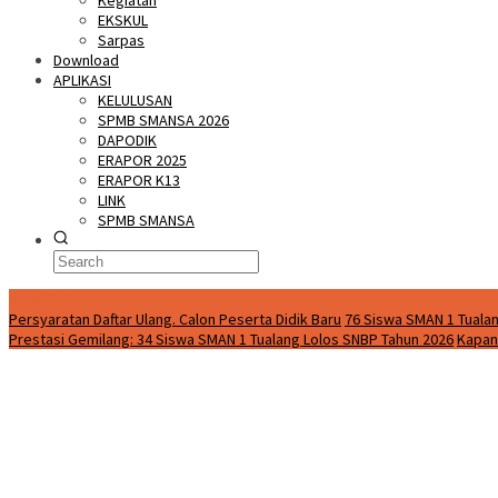
Kegiatan
EKSKUL
Sarpas
Download
APLIKASI
KELULUSAN
SPMB SMANSA 2026
DAPODIK
ERAPOR 2025
ERAPOR K13
LINK
SPMB SMANSA
Special Content
Persyaratan Daftar Ulang. Calon Peserta Didik Baru
76 Siswa SMAN 1 Tualan
Prestasi Gemilang: 34 Siswa SMAN 1 Tualang Lolos SNBP Tahun 2026
Kapan 