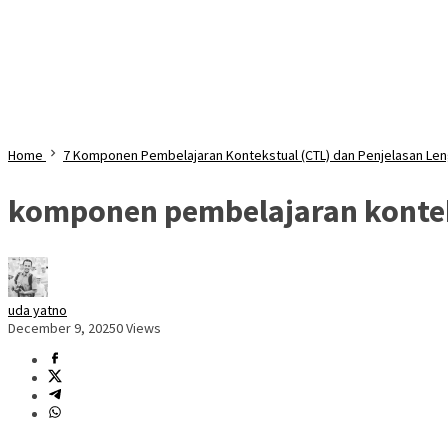
Home
7 Komponen Pembelajaran Kontekstual (CTL) dan Penjelasan Le
komponen pembelajaran konte
uda yatno
December 9, 2025
0 Views