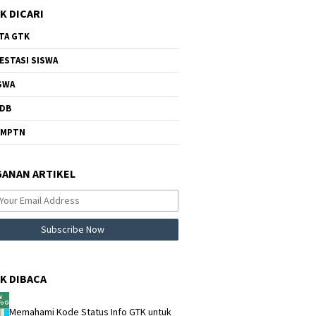
K DICARI
TA GTK
ESTASI SISWA
SWA
DB
NMPTN
ANAN ARTIKEL
K DIBACA
Memahami Kode Status Info GTK untuk