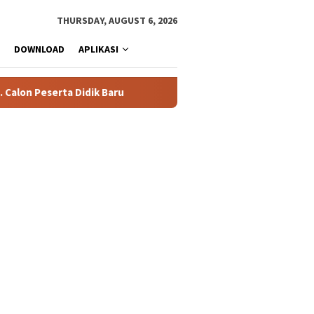
THURSDAY, AUGUST 6, 2026
DOWNLOAD
APLIKASI
n Peserta Didik Baru
76 Siswa SMAN 1 Tualang Lolos SNBT 