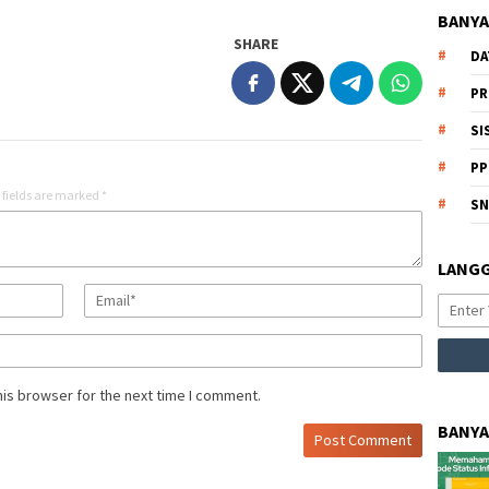
BANYA
SHARE
DA
PR
SI
PP
 fields are marked
*
S
LANGG
his browser for the next time I comment.
BANYA