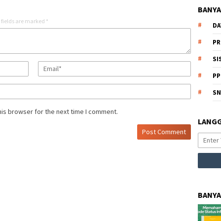
BANYA
 fields are marked
*
DA
PR
SI
PP
S
his browser for the next time I comment.
LANGG
BANYA