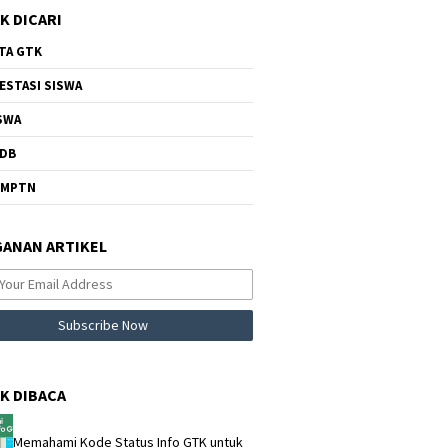
K DICARI
TA GTK
ESTASI SISWA
SWA
DB
NMPTN
ANAN ARTIKEL
K DIBACA
Memahami Kode Status Info GTK untuk