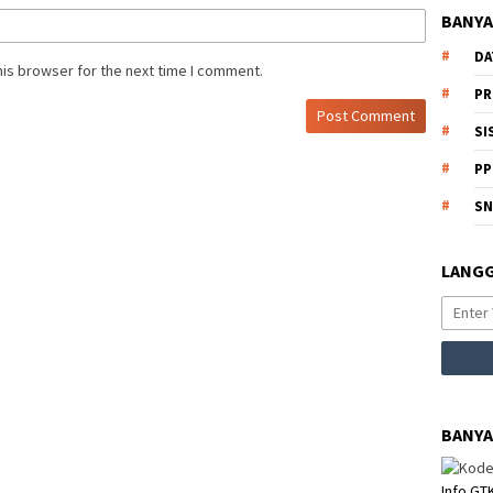
BANYA
DA
his browser for the next time I comment.
PR
SI
PP
S
LANGG
BANYA
Info GT