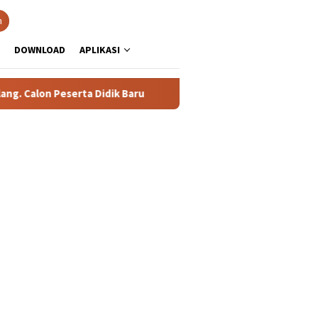
h
DOWNLOAD
APLIKASI
 Calon Peserta Didik Baru
76 Siswa SMAN 1 Tualang Lolos 