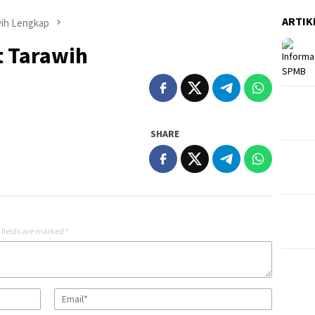
ARTIK
wih Lengkap
 Tarawih
SHARE
 fields are marked
*