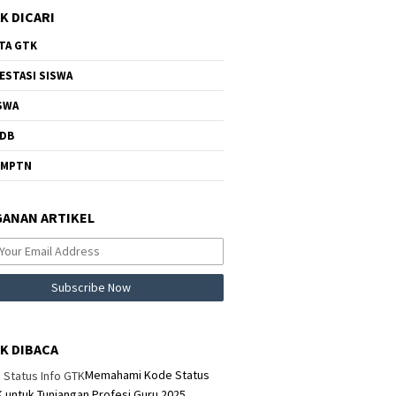
K DICARI
TA GTK
ESTASI SISWA
SWA
DB
NMPTN
ANAN ARTIKEL
K DIBACA
Memahami Kode Status
K untuk Tunjangan Profesi Guru 2025