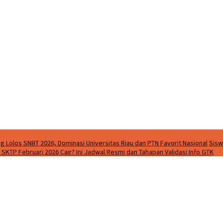
g Lolos SNBT 2026, Dominasi Universitas Riau dan PTN Favorit Nasional
Sisw
SKTP Februari 2026 Cair? Ini Jadwal Resmi dan Tahapan Validasi Info GTK