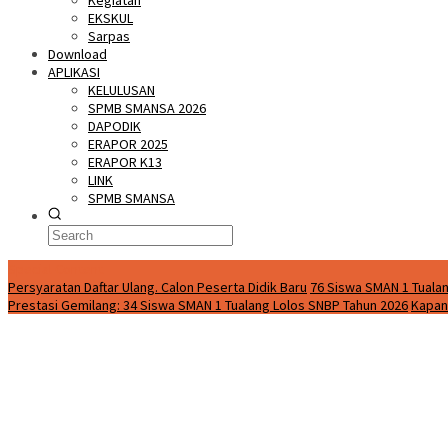
Kegiatan
EKSKUL
Sarpas
Download
APLIKASI
KELULUSAN
SPMB SMANSA 2026
DAPODIK
ERAPOR 2025
ERAPOR K13
LINK
SPMB SMANSA
Special Content
Persyaratan Daftar Ulang. Calon Peserta Didik Baru
76 Siswa SMAN 1 Tualan
Prestasi Gemilang: 34 Siswa SMAN 1 Tualang Lolos SNBP Tahun 2026
Kapan 