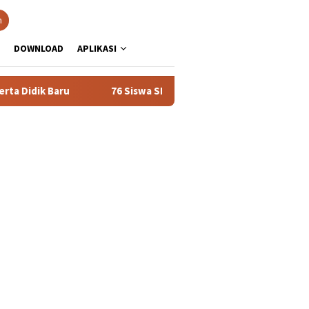
h
DOWNLOAD
APLIKASI
Didik Baru
76 Siswa SMAN 1 Tualang Lolos SNBT 2026, Domi