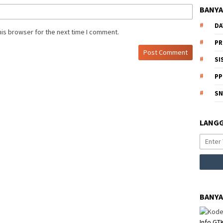
BANYA
DA
his browser for the next time I comment.
PR
SI
PP
S
LANGG
BANYA
Info GT