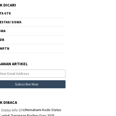
K DICARI
TA GTK
ESTASI SISWA
SWA
DB
NMPTN
ANAN ARTIKEL
K DIBACA
Memahami Kode Status
K untuk Tunjangan Profesi Guru 2025