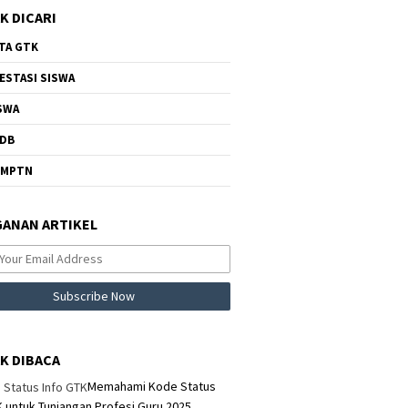
K DICARI
TA GTK
ESTASI SISWA
SWA
DB
NMPTN
ANAN ARTIKEL
K DIBACA
Memahami Kode Status
K untuk Tunjangan Profesi Guru 2025