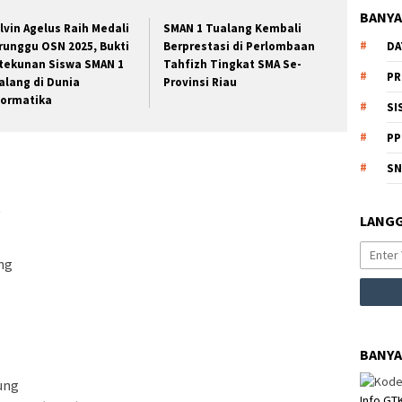
BANYA
lvin Agelus Raih Medali
SMAN 1 Tualang Kembali
DA
runggu OSN 2025, Bukti
Berprestasi di Perlombaan
tekunan Siswa SMAN 1
Tahfizh Tingkat SMA Se-
PR
alang di Dunia
Provinsi Riau
formatika
SI
PP
S
t
LANGG
ng
BANYA
ung
Info GT