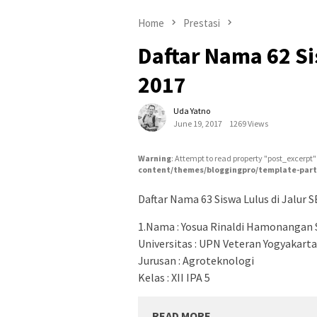
Home
Prestasi
Daftar Nama 62 Si
2017
Uda Yatno
June 19, 2017
1269 Views
Warning
: Attempt to read property "post_excerpt"
content/themes/bloggingpro/template-part
Daftar Nama 63 Siswa Lulus di Jalur
1.Nama : Yosua Rinaldi Hamonangan 
Universitas : UPN Veteran Yogyakarta
Jurusan : Agroteknologi
Kelas : XII IPA 5
READ MORE