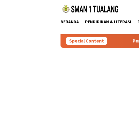
Skip
to
content
BERANDA
PENDIDIKAN & LITERASI
Special Content
Persyaratan Daf