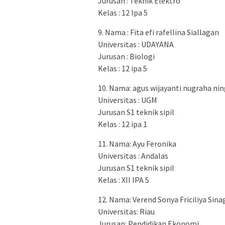
Jurusan : Teknik Elektro
Kelas : 12 Ipa 5
9. Nama : Fita efi rafellina Siallagan
Universitas : UDAYANA
Jurusan : Biologi
Kelas : 12 ipa 5
10. Nama: agus wijayanti nugraha nin
Universitas : UGM
Jurusan S1 teknik sipil
Kelas : 12 ipa 1
11. Nama: Ayu Feronika
Universitas : Andalas
Jurusan S1 teknik sipil
Kelas : XII IPA 5
12. Nama: Verend Sonya Friciliya Sina
Universitas: Riau
Jurusan: Pendidikan Ekonomi