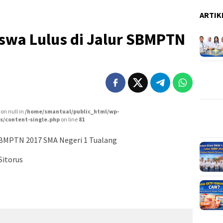
ARTIK
swa Lulus di Jalur SBMPTN
 on null in
/home/smantual/public_html/wp-
s/content-single.php
on line
81
 SBMPTN 2017 SMA Negeri 1 Tualang
Sitorus