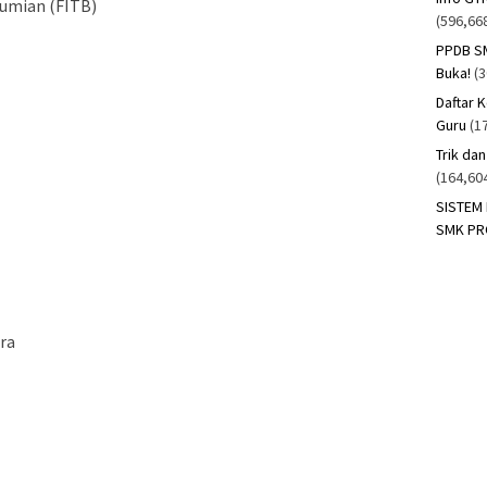
bumian (FITB)
(596,66
PPDB SM
Buka!
(
Daftar 
Guru
(1
Trik da
(164,60
SISTEM
SMK PR
ara