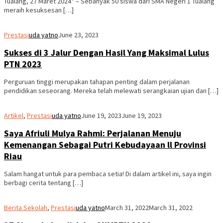
Tualang, 27 Maret 2024* – Sebanyak 50 siswa dari SMA Negeri 1 Tualang
meraih kesuksesan […]
Prestasi
uda yatno
June 23, 2023
Sukses di 3 Jalur Dengan Hasil Yang Maksimal Lulus
PTN 2023
Perguruan tinggi merupakan tahapan penting dalam perjalanan
pendidikan seseorang. Mereka telah melewati serangkaian ujian dan […]
Artikel
,
Prestasi
uda yatno
June 19, 2023
June 19, 2023
Saya Afriuli Mulya Rahmi: Perjalanan Menuju
Kemenangan Sebagai Putri Kebudayaan ll Provinsi
Riau
Salam hangat untuk para pembaca setia! Di dalam artikel ini, saya ingin
berbagi cerita tentang […]
Berita Sekolah
,
Prestasi
uda yatno
March 31, 2022
March 31, 2022