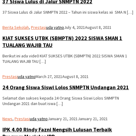
37 Siswa Lulus di Jalur SNMPTN 2022
37 Siswa Lulus di Jalur SNMPTN 2022 – Tahun ini siswa kelas xii SMA N […]
Berita Sekolah
,
Prestasi
uda yatno
July 4, 2021
August 8, 2021
KIAT SUKSES UTBK (SBMPTN) 2022 SISWA SMAN 1
TUALANG WAJIB TAU
Berikut ini ada vide0 KIAT SUKSES UTBK (SBMPTN) 2022 SISWA SMAN 1
TUALANG WAJIB TAU […]
Prestasi
uda yatno
March 27, 2021
August 8, 2021
24 Orang Siswa Siswi Lolos SNMPTN Undangan 2021
Selamat dan sukses kepada 24 Orang Siswa Siswi Lolos SNMPTN
Undangan 2021 dan buat iswa […]
News
,
Prestasi
uda yatno
January 21, 2021
January 21, 2021
IPK 4.00 Rindy Fazni Nengsih Lulusan Terbaik