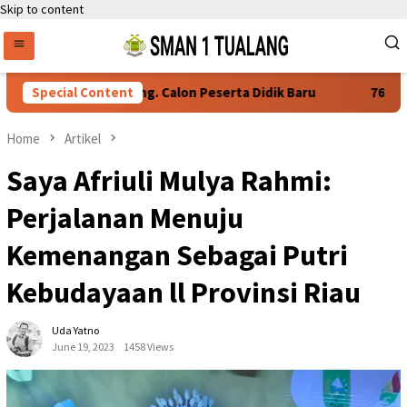
Skip to content
tan Daftar Ulang. Calon Peserta Didik Baru
Special Content
76 Siswa SMAN
Home
Artikel
Saya Afriuli Mulya Rahmi:
Perjalanan Menuju
Kemenangan Sebagai Putri
Kebudayaan ll Provinsi Riau
Uda Yatno
June 19, 2023
1458 Views