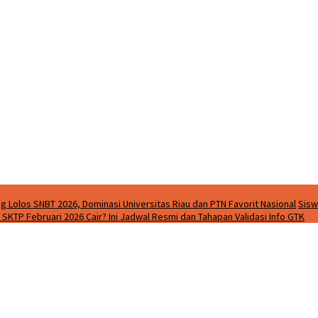
g Lolos SNBT 2026, Dominasi Universitas Riau dan PTN Favorit Nasional
Sisw
SKTP Februari 2026 Cair? Ini Jadwal Resmi dan Tahapan Validasi Info GTK