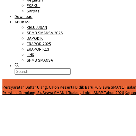
Kegiatan
EKSKUL
Sarpas
Download
APLIKASI
KELULUSAN
SPMB SMANSA 2026
DAPODIK
ERAPOR 2025
ERAPOR K13
LINK
SPMB SMANSA
Special Content
Persyaratan Daftar Ulang. Calon Peserta Didik Baru
76 Siswa SMAN 1 Tualan
Prestasi Gemilang: 34 Siswa SMAN 1 Tualang Lolos SNBP Tahun 2026
Kapan 