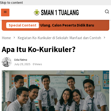
Skip to content
Persyaratan Daftar Ulang. Calon Peserta Didik Baru
Special Content
76 
Home
Kegiatan Ko-Kurikuler di Sekolah: Manfaat dan Contoh
Apa Itu Ko-Kurikuler?
Uda Yatno
July 29, 2025
0 Views