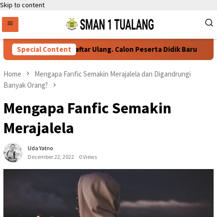
Skip to content
Special Content
Persyaratan Daftar Ulang. Calon Peserta Didik Baru
Home
Mengapa Fanfic Semakin Merajalela dan Digandrungi
Banyak Orang?
Mengapa Fanfic Semakin
Merajalela
Uda Yatno
December 22, 2022
0 Views