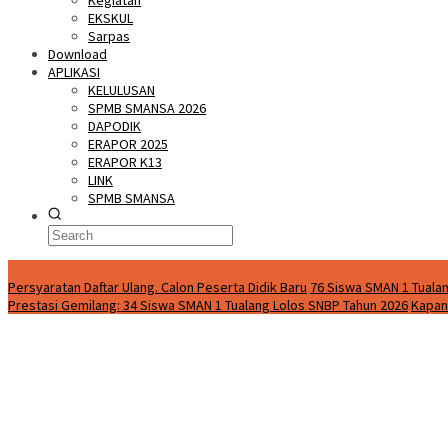
Kegiatan
EKSKUL
Sarpas
Download
APLIKASI
KELULUSAN
SPMB SMANSA 2026
DAPODIK
ERAPOR 2025
ERAPOR K13
LINK
SPMB SMANSA
Special Content
Persyaratan Daftar Ulang. Calon Peserta Didik Baru
76 Siswa SMAN 1 Tualan
Prestasi Gemilang: 34 Siswa SMAN 1 Tualang Lolos SNBP Tahun 2026
Kapan 