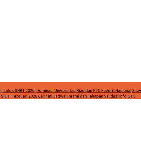
g Lolos SNBT 2026, Dominasi Universitas Riau dan PTN Favorit Nasional
Sisw
SKTP Februari 2026 Cair? Ini Jadwal Resmi dan Tahapan Validasi Info GTK