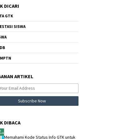
K DICARI
TA GTK
ESTASI SISWA
SWA
DB
NMPTN
ANAN ARTIKEL
K DIBACA
Memahami Kode Status Info GTK untuk