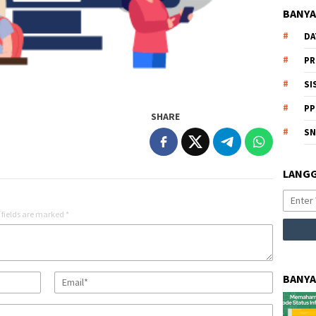
BANYA
DA
PR
SI
PP
SHARE
S
LANGG
 fields are marked
*
BANYA