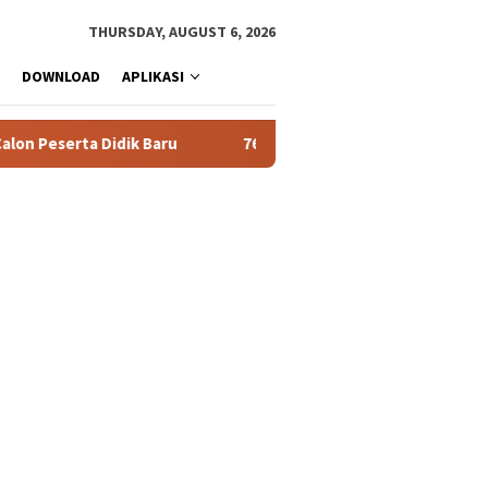
THURSDAY, AUGUST 6, 2026
DOWNLOAD
APLIKASI
Peserta Didik Baru
76 Siswa SMAN 1 Tualang Lolos SNBT 20