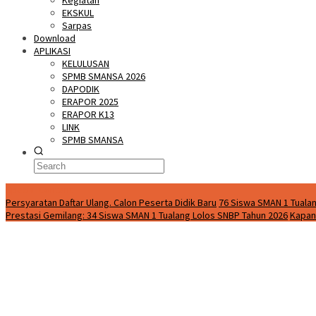
Kegiatan
EKSKUL
Sarpas
Download
APLIKASI
KELULUSAN
SPMB SMANSA 2026
DAPODIK
ERAPOR 2025
ERAPOR K13
LINK
SPMB SMANSA
Special Content
Persyaratan Daftar Ulang. Calon Peserta Didik Baru
76 Siswa SMAN 1 Tualan
Prestasi Gemilang: 34 Siswa SMAN 1 Tualang Lolos SNBP Tahun 2026
Kapan 