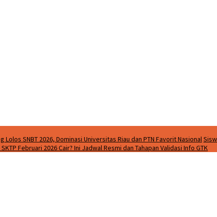
g Lolos SNBT 2026, Dominasi Universitas Riau dan PTN Favorit Nasional
Sisw
SKTP Februari 2026 Cair? Ini Jadwal Resmi dan Tahapan Validasi Info GTK