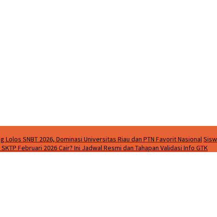
g Lolos SNBT 2026, Dominasi Universitas Riau dan PTN Favorit Nasional
Sisw
SKTP Februari 2026 Cair? Ini Jadwal Resmi dan Tahapan Validasi Info GTK