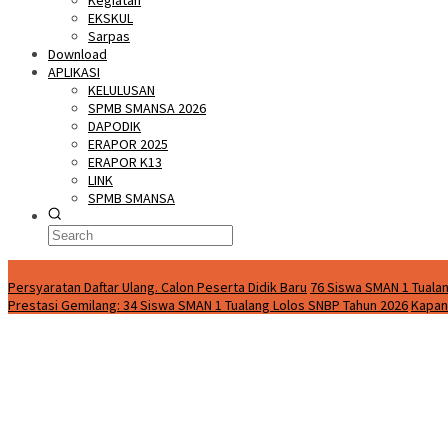
Kegiatan
EKSKUL
Sarpas
Download
APLIKASI
KELULUSAN
SPMB SMANSA 2026
DAPODIK
ERAPOR 2025
ERAPOR K13
LINK
SPMB SMANSA
Special Content
Persyaratan Daftar Ulang. Calon Peserta Didik Baru
76 Siswa SMAN 1 Tualan
Prestasi Gemilang: 34 Siswa SMAN 1 Tualang Lolos SNBP Tahun 2026
Kapan 