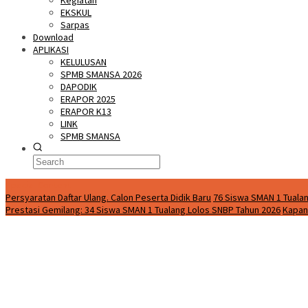
Kegiatan
EKSKUL
Sarpas
Download
APLIKASI
KELULUSAN
SPMB SMANSA 2026
DAPODIK
ERAPOR 2025
ERAPOR K13
LINK
SPMB SMANSA
Special Content
Persyaratan Daftar Ulang. Calon Peserta Didik Baru
76 Siswa SMAN 1 Tualan
Prestasi Gemilang: 34 Siswa SMAN 1 Tualang Lolos SNBP Tahun 2026
Kapan 