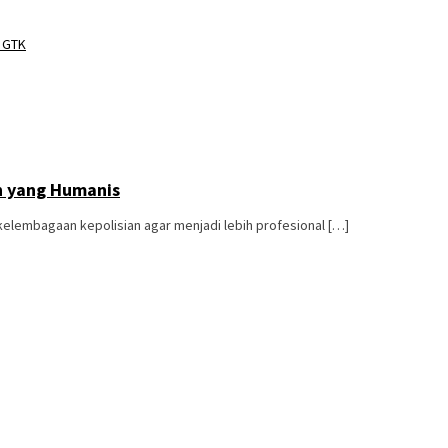
o GTK
rn yang Humanis
kelembagaan kepolisian agar menjadi lebih profesional […]