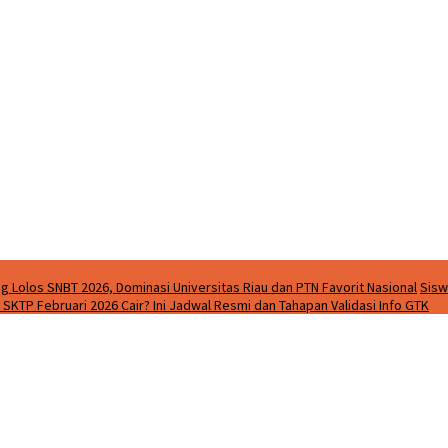
g Lolos SNBT 2026, Dominasi Universitas Riau dan PTN Favorit Nasional
Sisw
SKTP Februari 2026 Cair? Ini Jadwal Resmi dan Tahapan Validasi Info GTK