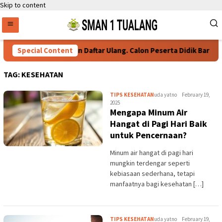
Skip to content
Special Content
Persyaratan Daftar Ulang. Calon Peserta Didik Baru
TAG:
KESEHATAN
TIPS KESEHATAN
uda yatno
February 19,
2025
Mengapa Minum Air
Hangat di Pagi Hari Baik
untuk Pencernaan?
Minum air hangat di pagi hari
mungkin terdengar seperti
kebiasaan sederhana, tetapi
manfaatnya bagi kesehatan […]
TIPS KESEHATAN
uda yatno
February 19,