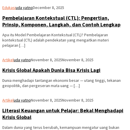
Edukasi
uda yatno
December 8, 2025
Pembelajaran Kontekstual (CTL): Pengertian,
Prinsip, Komponen, Langkah, dan Contoh Lengkap
Apa itu Model Pembelajaran Kontekstual (CTL)? Pembelajaran
kontekstual (CTL) adalah pendekatan yang mengaitkan materi
pelajaran […]
Artikel
uda yatno
November 8, 2025
November 8, 2025
Krisis Global Apakah Dunia Bisa Krisis Lagi
Dunia menghadapi tantangan ekonomi besar — utang tinggi, tekanan
geopolitik, dan pergeseran mata uang — […]
Artikel
uda yatno
November 8, 2025
November 8, 2025
Literasi Keuangan untuk Pelajar: Bekal Menghadapi
Krisis Global
Dalam dunia yang terus berubah, kemampuan mengatur uang bukan