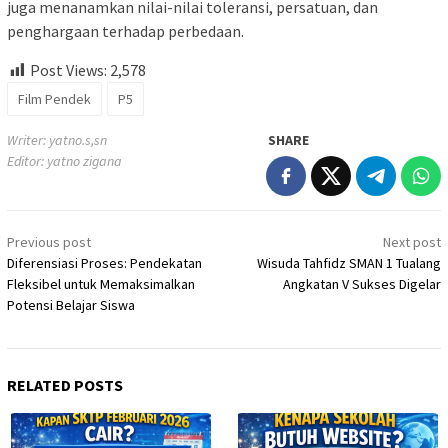
juga menanamkan nilai-nilai toleransi, persatuan, dan
penghargaan terhadap perbedaan.
Post Views:
2,578
Film Pendek
P5
Writer: yatno.s,sn
SHARE
Editor: yatno zigana
Post
Previous post
Next post
navigation
Diferensiasi Proses: Pendekatan
Wisuda Tahfidz SMAN 1 Tualang
Fleksibel untuk Memaksimalkan
Angkatan V Sukses Digelar
Potensi Belajar Siswa
RELATED POSTS