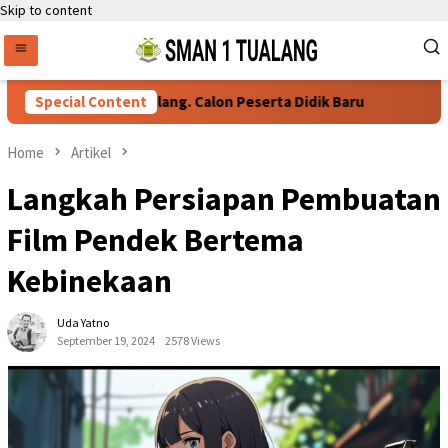
Skip to content
yaratan Daftar Ulang. Calon Peserta Didik Baru
Special Content
76 Siswa S
Home
Artikel
Langkah Persiapan Pembuatan
Film Pendek Bertema
Kebinekaan
Uda Yatno
September 19, 2024
2578 Views