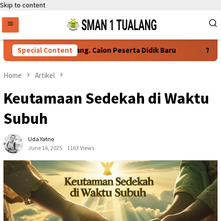
Skip to content
yaratan Daftar Ulang. Calon Peserta Didik Baru
Special Content
76 Siswa 
Home
Artikel
Keutamaan Sedekah di Waktu
Subuh
Uda Yatno
June 16, 2025
1163 Views