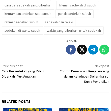
cara bersedekah yang diberkahi
hikmah sedekah di subuh
keutamaan sedekah saat subuh
pahala sedekah subuh
rahmat sedekah subuh
sedekah dan rejeki
sedekah di waktu subuh
waktu yang diberkahi untuk sedekah
SHARE
Post
Previous post
Next post
navigation
Cara Bersedekah yang Paling
Contoh Penerapan Deep Learning
Diberkahi, Yuk Amalkan!
dalam Kehidupan Sehari-hari di
Dunia Pendidikan
RELATED POSTS