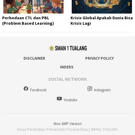
Perbedaan CTL dan PBL
Krisis Global Apakah Dunia Bisa
(Problem Based Learning)
Krisis Lagi
DISCLAIMER
PRIVACY POLICY
INDEKS
SOCIAL NETWORK
Facebook
Instagram
Youtube
Non AMP Version
Dinas Pendidikan Pemerintah Provinsi Riau | SMAN1 TUALANG