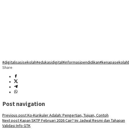
#digitalisasisekolah
#edukasidigital
#informasipendidikan
#kenapasekolah
Share
Post navigation
Previous post
Ko-Kurikuler Adalah: Pengertian, Tujuan, Contoh
Next post
Kapan SKTP Februari 2026 Cair? Ini Jadwal Resmi dan Tahapan
Validasi Info GTK